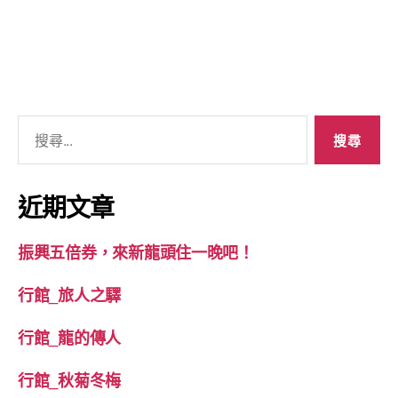
者
佈
龍
日
頭
期
古
厝
｜
慶・
搜
周
年
尋
關
提
鍵
近期文章
前
字:
開
跑
振興五倍券，來新龍頭住一晚吧！
｜〉
中
行館_旅人之驛
行館_龍的傳人
行館_秋菊冬梅