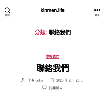
kinmen.life
搜尋
選單
分類:
聯絡我們
分
聯絡我們
類
聯絡我們
作者:
admin
2020 年 2 月 20 日
文
文
章
章
在
尚無留言
作
發
〈聯
者
佈
絡
日
我