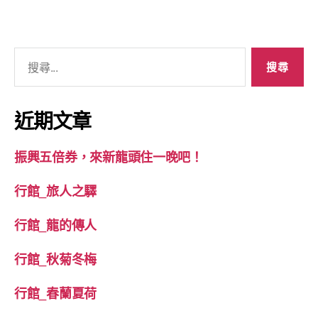
期
們〉
中
搜
尋
關
鍵
近期文章
字:
振興五倍券，來新龍頭住一晚吧！
行館_旅人之驛
行館_龍的傳人
行館_秋菊冬梅
行館_春蘭夏荷