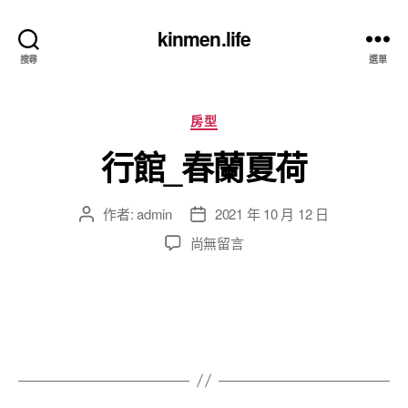
kinmen.life
搜尋
選單
分
房型
類
行館_春蘭夏荷
作者:
admin
2021 年 10 月 12 日
文
文
章
章
在
尚無留言
作
發
〈行
者
佈
館
日
_
期
春
蘭
夏
荷〉
中