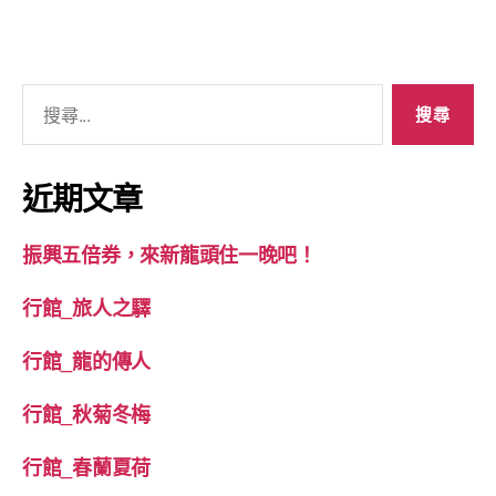
搜
尋
關
鍵
近期文章
字:
振興五倍券，來新龍頭住一晚吧！
行館_旅人之驛
行館_龍的傳人
行館_秋菊冬梅
行館_春蘭夏荷