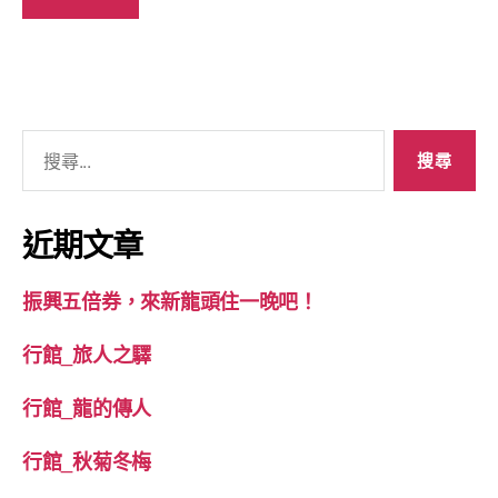
搜
尋
關
鍵
近期文章
字:
振興五倍券，來新龍頭住一晚吧！
行館_旅人之驛
行館_龍的傳人
行館_秋菊冬梅