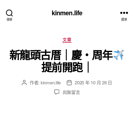
kinmen.life
搜尋
選單
分
文章
類
新龍頭古厝｜慶・周年
提前開跑｜
作者:
kinmen.life
2020 年 10 月 26 日
文
文
章
章
在
尚無留言
作
發
〈新
者
佈
龍
日
頭
期
古
厝
｜