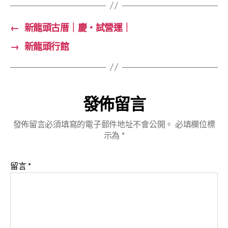
慶・
周
←
新龍頭古厝｜慶・試營運｜
年
→
新龍頭行館
提
前
開
跑
｜〉
發佈留言
中
發佈留言必須填寫的電子郵件地址不會公開。
必填欄位標
示為
*
留言
*