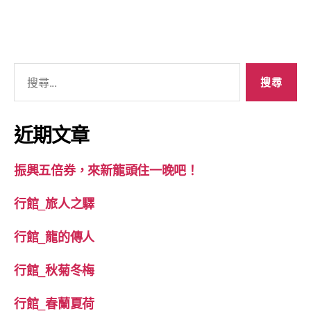
搜
尋
關
鍵
近期文章
字:
振興五倍券，來新龍頭住一晚吧！
行館_旅人之驛
行館_龍的傳人
行館_秋菊冬梅
行館_春蘭夏荷