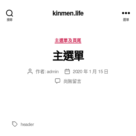
kinmen.life
搜尋
選單
分
主選單及頁尾
類
主選單
作者:
admin
2020 年 1 月 15 日
文
文
章
章
在
尚無留言
作
發
〈主
者
佈
選
日
單〉
期
中
header
標
籤